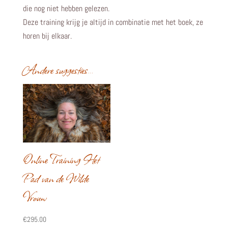
de
die nog niet hebben gelezen.
Kracht
Deze training krijg je altijd in combinatie met het boek, ze
van
horen bij elkaar.
de
Wilde
Andere suggesties…
Vrouw
(inclusief
boek)
aantal
Online Training Het
Pad van de Wilde
Vrouw
€
295.00